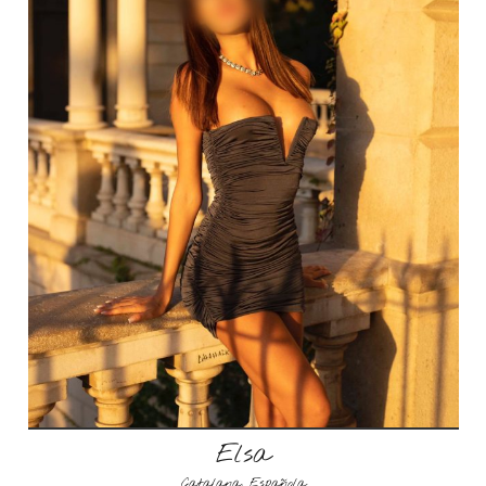
Elsa
Catalana
,
Española