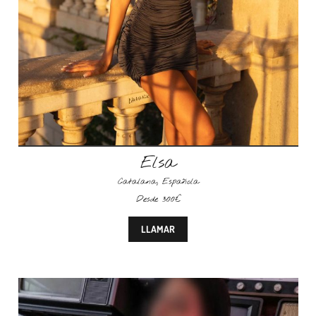
Elsa
Catalana
,
Española
Desde 300€
LLAMAR