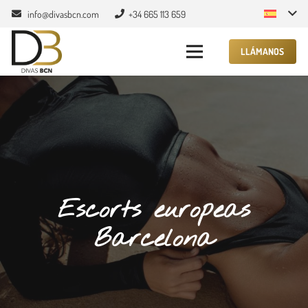
info@divasbcn.com
+34 665 113 659
LLÁMANOS
Escorts europeas
Barcelona