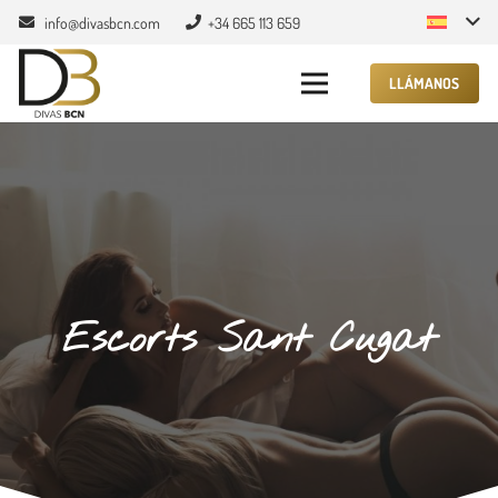
info@divasbcn.com
+34 665 113 659
LLÁMANOS
Escorts Sant Cugat