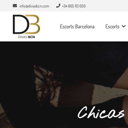
info@divasbcn.com
+34 665 113 659
Escorts Barcelona
Escorts
Chicas