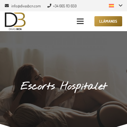
info@divasbcn.com
+34 665 113 659
LLÁMANOS
Escorts Hospitalet