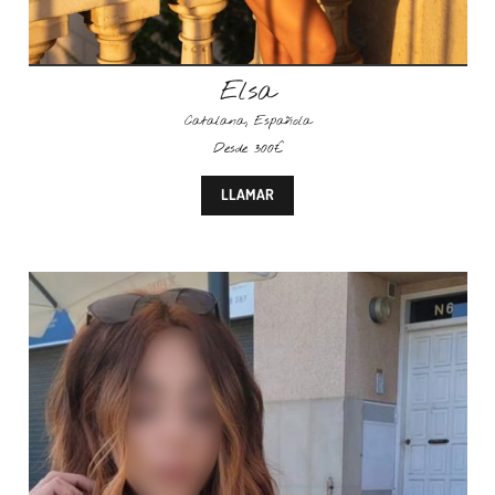
Elsa
Catalana
,
Española
Desde 300€
LLAMAR