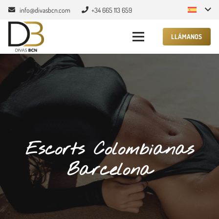
info@divasbcn.com
+34 665 113 659
LLÁMANOS
Escorts Colombianas
Barcelona