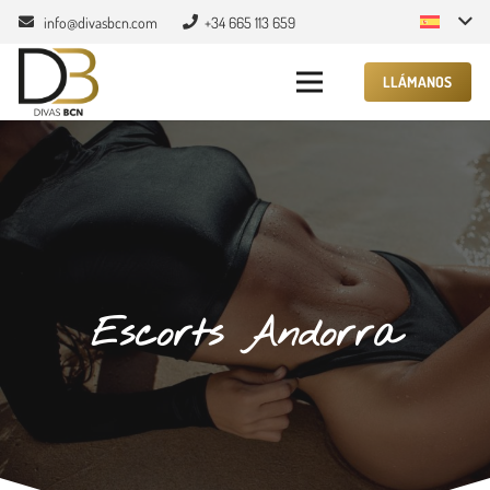
info@divasbcn.com
+34 665 113 659
LLÁMANOS
Escorts Andorra