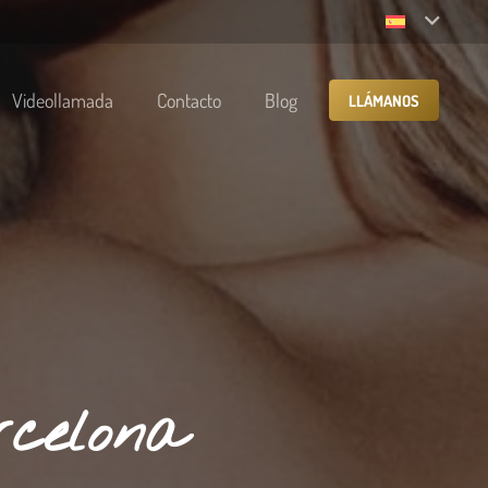
Videollamada
Contacto
Blog
LLÁMANOS
celona