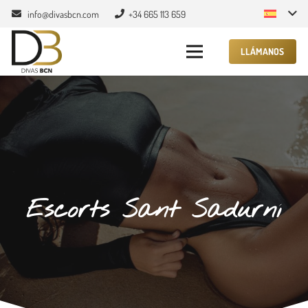
info@divasbcn.com
+34 665 113 659
LLÁMANOS
Escorts Sant Sadurní