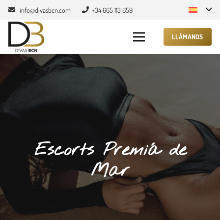
info@divasbcn.com
+34 665 113 659
LLÁMANOS
Escorts Premiá de
Mar