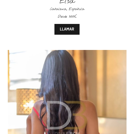
Elsa
Catalana
,
Española
Desde 300€
LLAMAR