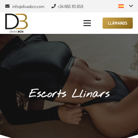
info@divasbcn.com
+34 665 113 659
LLÁMANOS
Escorts Llinars