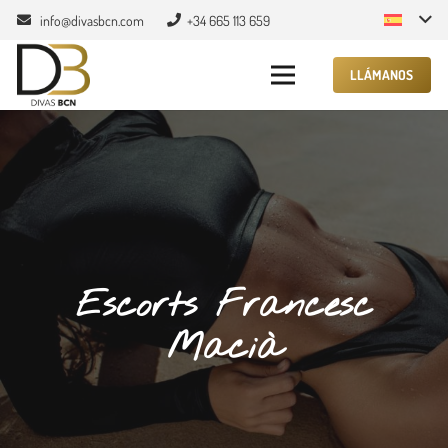
info@divasbcn.com
+34 665 113 659
LLÁMANOS
Escorts Francesc
Macià