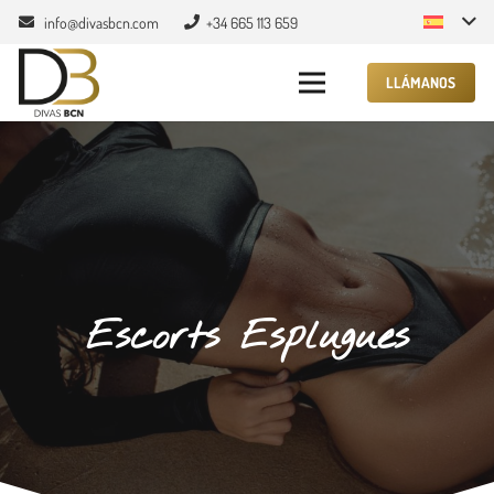
info@divasbcn.com
+34 665 113 659
LLÁMANOS
Escorts Esplugues