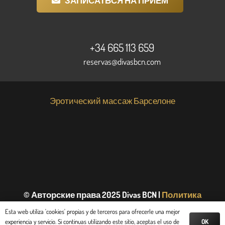
ЗАПИСАТЬСЯ НА ПРИЕМ
+34 665 113 659
reservas@divasbcn.com
Эротический массаж Барселоне
© Авторские права 2025 Divas BCN |
Политика
использования файлов cookie
и
политика
Esta web utiliza 'cookies' propias y de terceros para ofrecerle una mejor
конфиденциальности
OK
experiencia y servicio. Si continuas utilizando este sitio, aceptas el uso de