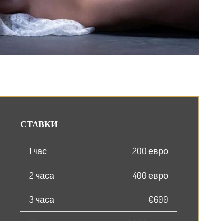
Апр
СТАВКИ
1 час
200 евро
2 часа
400 евро
3 часа
€600