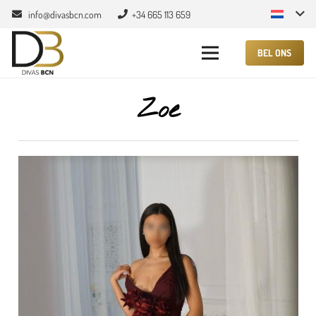
info@divasbcn.com
+34 665 113 659
BEL ONS
Zoe