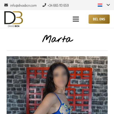
info@divasbcn.com
+34 665 113 659
BEL ONS
Marta