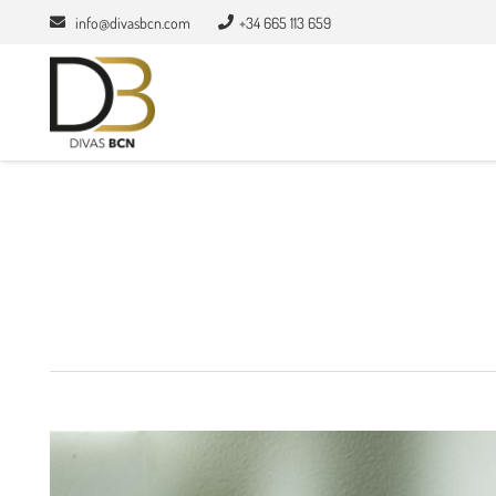
info@divasbcn.com
+34 665 113 659