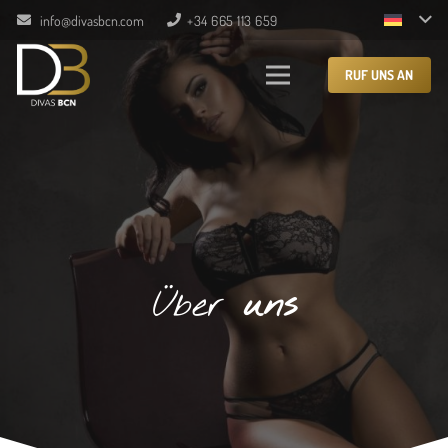
info@divasbcn.com
+34 665 113 659
RUF UNS AN
Über
uns