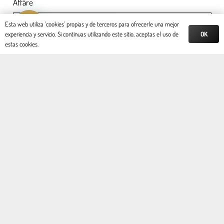
Affäre
Reserva tu cita
Esta web utiliza 'cookies' propias y de terceros para ofrecerle una mejor
OK
experiencia y servicio. Si continuas utilizando este sitio, aceptas el uso de
estas cookies.
Nachricht
This site is protected by reCAPTCHA Enterprise and the
Google
Privacy Policy
and
Terms of Service
apply.